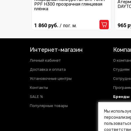
Атерм
PPF H300 прозрачная глянцевая
DAYTO
плёнка
Ferrari
Fiat
1 860 руб.
965 р
/ пог. м.
Ford
Geely
Интернет-магазин
Компа
Honda
Личный кабинет
О компан
Доставка и оплата
Студиям
Hummer
Установочные центры
Сотрудн
Hyundai
Контакты
Программ
Infiniti
SALE %
Бренды
Jaguar
Популярные товары
Отзывы
Мы используе
Новости
Jeep
персонализир
пользоваться
Блог
Kia
соответстви