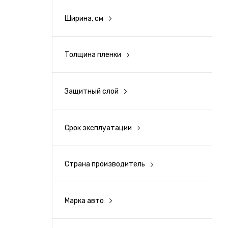
Ширина, см
123
Толщина пленки
70 мкм
Защитный слой
Нет
Срок эксплуатации
6 лет
Страна производитель
США
Марка авто
Acura