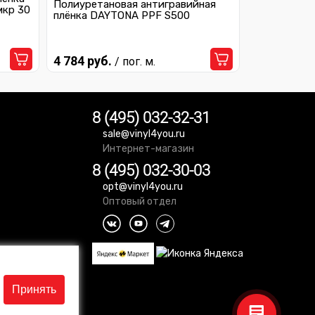
Полиуретановая антигравийная
мкр 30
плёнка DAYTONA PPF S500
4 784 руб.
/ пог. м.
8 (495) 032-32-31
sale@vinyl4you.ru
Интернет-магазин
8 (495) 032-30-03
opt@vinyl4you.ru
Оптовый отдел
Принять