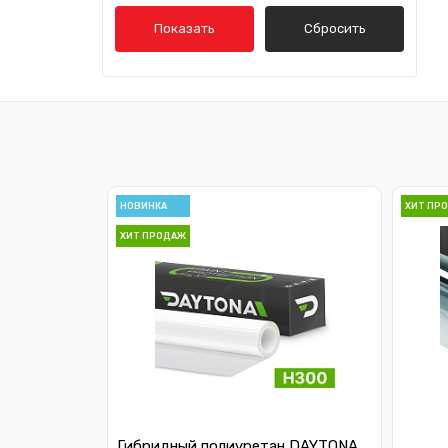
Alfa Romeo
Показать
Сбросить
Audi
Bentley
BMW
Cadillac
Chery
НОВИНКА
ХИТ ПР
ХИТ ПРОДАЖ
Chevrolet
Chrysler
Citroen
Daewoo
Datsun
Гибридный полиуретан DAYTONA
Dodge