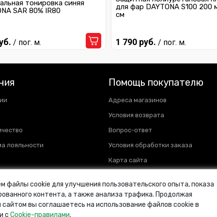
альная тонировка синяя
для фар DAYTONA S100 200 
NA SAR 80% IR80
см
уб.
1 790 руб.
/ пог. м.
/ пог. м.
ния
Помощь покупателю
ии
Адреса магазинов
Условия возврата
ичество
Вопрос-ответ
а лояльности
Условия обработки заказа
Карта сайта
м файлы cookie для улучшения пользовательского опыта, показа
ованного контента, а также анализа трафика. Продолжая
 сайтом вы соглашаетесь на использование файлов cookie в
и с
Cookie-правилами
.