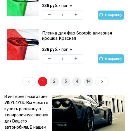
238 руб.
/ пог. м.
В корзину
Пленка для фар Scorpio алмазная
крошка Красная
238 руб.
/ пог. м.
В корзину
<
1
2
3
4
14
>
В интернет-магазине
VINYL4YOU Вы можете
купить различную
тонировочную пленку
для Вашего
автомобиля. В нашем