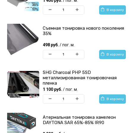
1 400 руб.
/ пог. м.
тонирования фар
тонирования
В корзину
Съемная тонировка нового поколения
35%
498 руб.
/ пог. м.
DAYTONA тонировочная
Shadow Guard
В корзину
пленка
Тонировочная пленка
SHG Charcoal PHP 5SD
металлизированная тонировочная
пленка
1 100 руб.
/ пог. м.
В корзину
AURORA Тонировочная
Scorpio Premium
пленка
Тонировочная пленка
Атермальная тонировка хамелеон
DAYTONA SAR 65%-85% IR90