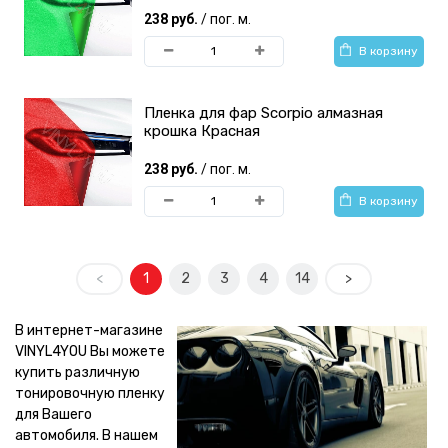
238 руб.
/ пог. м.
В корзину
Пленка для фар Scorpio алмазная
крошка Красная
238 руб.
/ пог. м.
В корзину
<
1
2
3
4
14
>
В интернет-магазине
VINYL4YOU Вы можете
купить различную
тонировочную пленку
для Вашего
автомобиля. В нашем