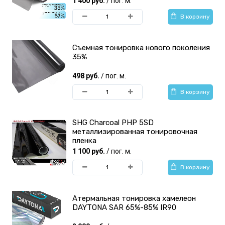
1 400 руб.
/ пог. м.
тонирования фар
тонирования
В корзину
Съемная тонировка нового поколения
35%
498 руб.
/ пог. м.
DAYTONA тонировочная
Shadow Guard
В корзину
пленка
Тонировочная пленка
SHG Charcoal PHP 5SD
металлизированная тонировочная
пленка
1 100 руб.
/ пог. м.
В корзину
AURORA Тонировочная
Scorpio Premium
пленка
Тонировочная пленка
Атермальная тонировка хамелеон
DAYTONA SAR 65%-85% IR90