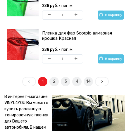
238 руб.
/ пог. м.
В корзину
Пленка для фар Scorpio алмазная
крошка Красная
238 руб.
/ пог. м.
В корзину
<
1
2
3
4
14
>
В интернет-магазине
VINYL4YOU Вы можете
купить различную
тонировочную пленку
для Вашего
автомобиля. В нашем