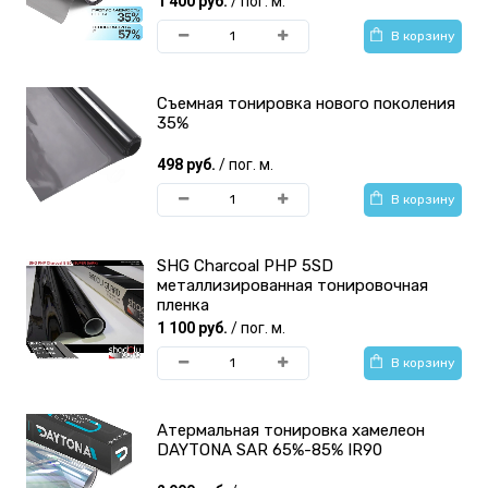
1 400 руб.
/ пог. м.
тонирования фар
тонирования
В корзину
Съемная тонировка нового поколения
35%
498 руб.
/ пог. м.
DAYTONA тонировочная
Shadow Guard
В корзину
пленка
Тонировочная пленка
SHG Charcoal PHP 5SD
металлизированная тонировочная
пленка
1 100 руб.
/ пог. м.
В корзину
AURORA Тонировочная
Scorpio Premium
пленка
Тонировочная пленка
Атермальная тонировка хамелеон
DAYTONA SAR 65%-85% IR90