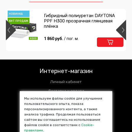
НОВИНКА
Гибридный полиуретан DAYTONA
PPF H300 прозрачная глянцевая
ХИТ ПРОДАЖ
плёнка
1 860 руб.
/ пог. м.
Интернет-магазин
Личный кабинет
Доставка и оплата
Мы используем файлы cookie для улучшения
Установочные центры
пользовательского опыта, показа
персонализированного контента, а также
Контакты
анализа трафика. Продолжая пользоваться
SALE %
сайтом вы соглашаетесь на использование
файлов cookie в соответствии с
Cookie-
Популярные товары
правилами
.