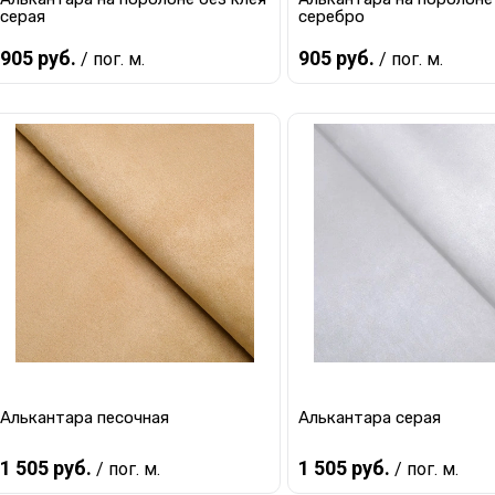
серая
серебро
905 руб.
905 руб.
/ пог. м.
/ пог. м.
В корзину
В корзину
Купить в 1 клик
К сравнению
Купить в 1 клик
К с
В избранное
В наличии
В избранное
В 
Алькантара песочная
Алькантара серая
1 505 руб.
1 505 руб.
/ пог. м.
/ пог. м.