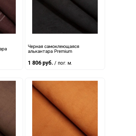
Черная самоклеющаяся
ара
алькантара Premium
1 806 руб.
/ пог. м.
В корзину
равнению
Купить в 1 клик
К сравнению
наличии
В избранное
В наличии