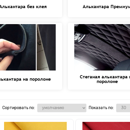
Алькантара без клея
Алькантара Премиу
Стеганая алькантара 
лькантара на поролоне
поролоне
Сортировать по:
Показать по: