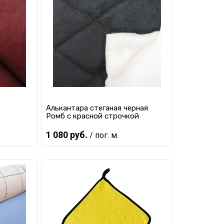
равнению
Купить в 1 клик
К сравнению
наличии
В избранное
В наличии
Алькантара стеганая черная
Ромб с красной строчкой
1 080 руб.
/ пог. м.
В корзину
равнению
Купить в 1 клик
К сравнению
наличии
В избранное
В наличии