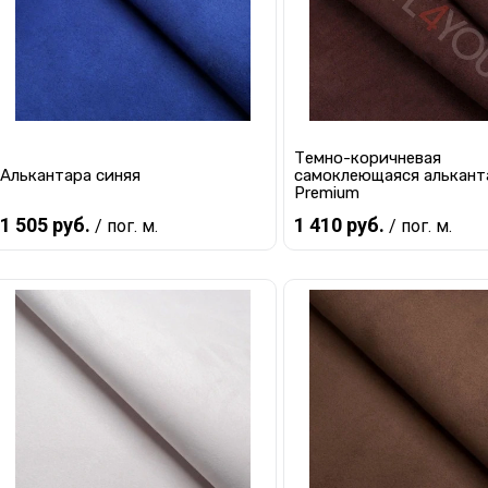
Темно-коричневая
Алькантара синяя
самоклеющаяся алькант
Premium
1 505 руб.
1 410 руб.
/ пог. м.
/ пог. м.
В корзину
В корзину
Купить в 1 клик
К сравнению
Купить в 1 клик
К с
В избранное
В наличии
В избранное
В 