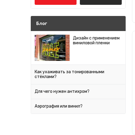
Япония
Audi
Серебро
Bentley
Блог
Антрацит
BMW
Дизайн с применением
виниловой пленки
Cadillac
Бордовый
Chery
Мокко
Chevrolet
Как ухаживать за тонированными
стёклами?
Песочный
Chrysler
Citroen
Для чего нужен антихром?
Салатовый
Daewoo
Аэрография или винил?
Слоновая кость
Datsun
Dodge
Хаки