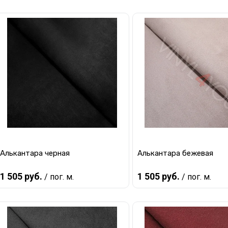
В корзину
В корзину
Купить в 1 клик
К сравнению
Купить в 1 клик
К с
В избранное
В наличии
В избранное
В 
Алькантара черная
Алькантара бежевая
1 505 руб.
1 505 руб.
/ пог. м.
/ пог. м.
В корзину
В корзину