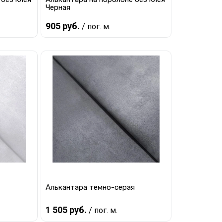
Черная
905 руб.
/ пог. м.
В корзину
равнению
Купить в 1 клик
К сравнению
наличии
В избранное
В наличии
Алькантара темно-серая
1 505 руб.
/ пог. м.