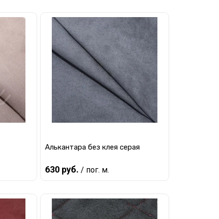
В корзину
равнению
Купить в 1 клик
К сравнению
наличии
В избранное
В наличии
Алькантара без клея серая
630 руб.
/ пог. м.
В корзину