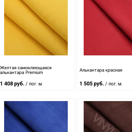
Желтая самоклеющаяся
Алькантара красная
алькантара Premium
1 408 руб.
1 505 руб.
/ пог. м.
/ пог. м.
В корзину
В корзину
Купить в 1 клик
К сравнению
Купить в 1 клик
К с
В избранное
В наличии
В избранное
В 