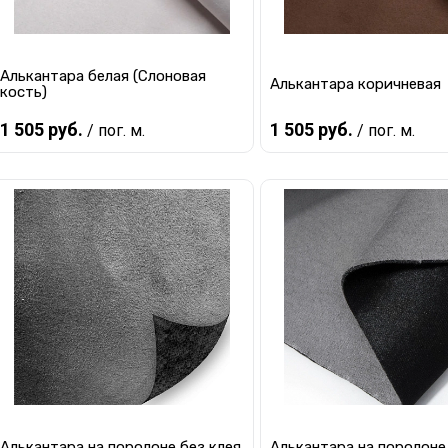
Алькантара белая (Слоновая
Алькантара коричневая
кость)
1 505 руб.
1 505 руб.
/ пог. м.
/ пог. м.
В корзину
В корзину
Купить в 1 клик
К сравнению
Купить в 1 клик
К с
В избранное
В наличии
В избранное
В 
Алькантара на поролоне без клея
Алькантара на поролоне