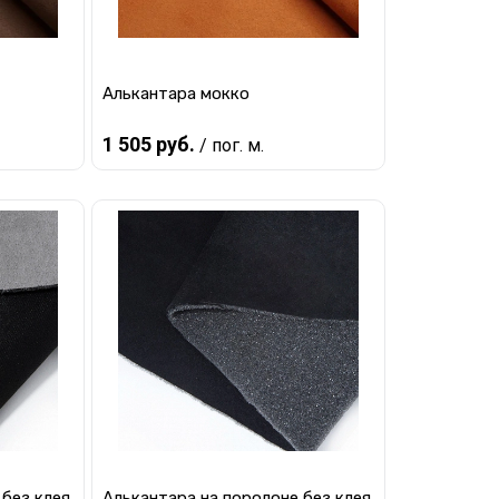
Алькантара мокко
1 505 руб.
/ пог. м.
В корзину
равнению
Купить в 1 клик
К сравнению
наличии
В избранное
В наличии
 без клея
Алькантара на поролоне без клея