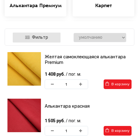
Алькантара Премиум
Карпет
Фильтр
Желтая самоклеющаяся алькантара
Алькантара Корея
Алькантара на
Premium
Decoin
поролоне
1 408 руб.
/ пог. м.
В корзину
Алькантара красная
Стеганая алькантара на
Инструменты для
1 505 руб.
/ пог. м.
поролоне
алькантары
В корзину