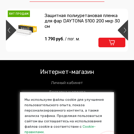
ХИТ ПРОДАЖ
Защитная полиуретановая пленка
для фар DAYTONA S100 200 мкр 30
см
1 790 руб.
/ пог. м.
Интернет-магазин
Личный кабинет
Доставка и оплата
Мы используем файлы cookie для улучшения
Установочные центры
пользовательского опыта, показа
персонализированного контента, а также
Контакты
анализа трафика. Продолжая пользоваться
SALE %
сайтом вы соглашаетесь на использование
файлов cookie в соответствии с
Cookie-
Популярные товары
правилами
.