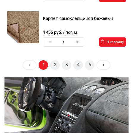
Карпет самоклеящийся бежевый
1 455 руб.
/ пог. м.
В корзину
<
1
2
3
4
6
>