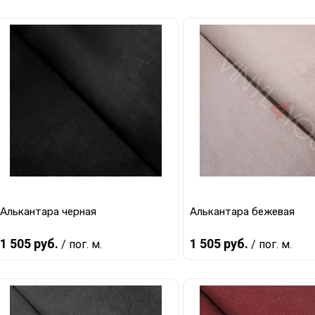
В корзину
В корзину
Купить в 1 клик
К сравнению
Купить в 1 клик
К с
В избранное
В наличии
В избранное
В 
Алькантара черная
Алькантара бежевая
1 505 руб.
1 505 руб.
/ пог. м.
/ пог. м.
В корзину
В корзину