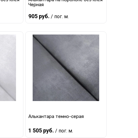
Черная
905 руб.
/ пог. м.
В корзину
равнению
Купить в 1 клик
К сравнению
наличии
В избранное
В наличии
Алькантара темно-серая
1 505 руб.
/ пог. м.