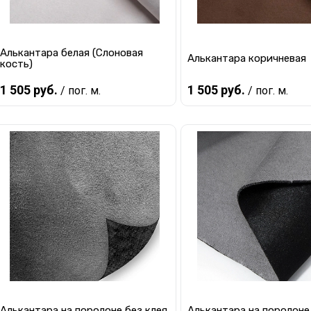
Алькантара белая (Слоновая
Алькантара коричневая
кость)
1 505 руб.
1 505 руб.
/ пог. м.
/ пог. м.
В корзину
В корзину
Купить в 1 клик
К сравнению
Купить в 1 клик
К с
В избранное
В наличии
В избранное
В 
Алькантара на поролоне без клея
Алькантара на поролоне