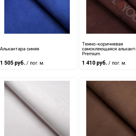
Темно-коричневая
Алькантара синяя
самоклеющаяся алькант
Premium
1 505 руб.
1 410 руб.
/ пог. м.
/ пог. м.
В корзину
В корзину
Купить в 1 клик
К сравнению
Купить в 1 клик
К с
В избранное
В наличии
В избранное
В 