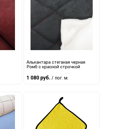
равнению
Купить в 1 клик
К сравнению
наличии
В избранное
В наличии
Алькантара стеганая черная
Ромб с красной строчкой
1 080 руб.
/ пог. м.
В корзину
равнению
Купить в 1 клик
К сравнению
наличии
В избранное
В наличии