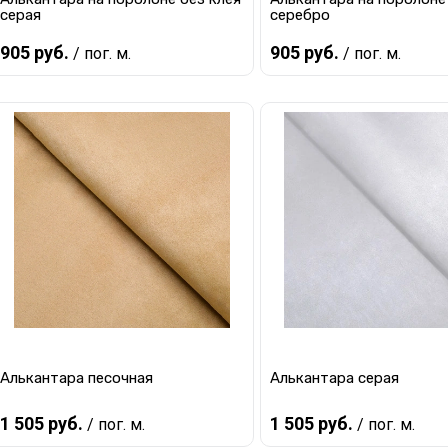
серая
серебро
905 руб.
905 руб.
/ пог. м.
/ пог. м.
В корзину
В корзину
Купить в 1 клик
К сравнению
Купить в 1 клик
К с
В избранное
В наличии
В избранное
В 
Алькантара песочная
Алькантара серая
1 505 руб.
1 505 руб.
/ пог. м.
/ пог. м.