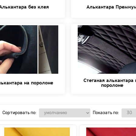
Алькантара без клея
Алькантара Премиу
Стеганая алькантара 
лькантара на поролоне
поролоне
Сортировать по:
Показать по: