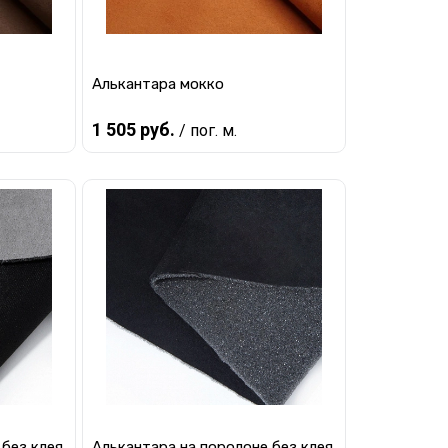
Алькантара мокко
1 505 руб.
/ пог. м.
В корзину
равнению
Купить в 1 клик
К сравнению
наличии
В избранное
В наличии
 без клея
Алькантара на поролоне без клея