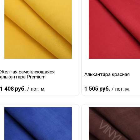
Желтая самоклеющаяся
Алькантара красная
алькантара Premium
1 408 руб.
1 505 руб.
/ пог. м.
/ пог. м.
В корзину
В корзину
Купить в 1 клик
К сравнению
Купить в 1 клик
К с
В избранное
В наличии
В избранное
В 