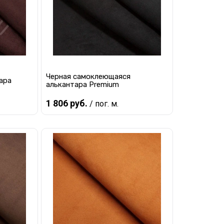
Черная самоклеющаяся
ара
алькантара Premium
1 806 руб.
/ пог. м.
В корзину
равнению
Купить в 1 клик
К сравнению
наличии
В избранное
В наличии