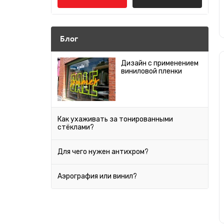
Япония
Audi
Серебро
Bentley
Блог
Антрацит
BMW
Дизайн с применением
виниловой пленки
Cadillac
Бордовый
Chery
Мокко
Chevrolet
Как ухаживать за тонированными
стёклами?
Песочный
Chrysler
Citroen
Для чего нужен антихром?
Салатовый
Daewoo
Аэрография или винил?
Слоновая кость
Datsun
Dodge
Хаки