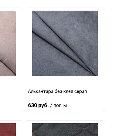
В корзину
равнению
Купить в 1 клик
К сравнению
наличии
В избранное
В наличии
Алькантара без клея серая
630 руб.
/ пог. м.
В корзину