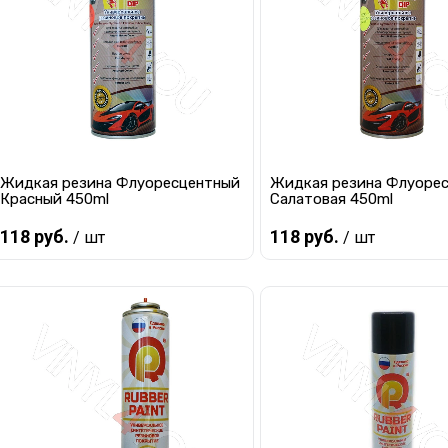
В избранное
Под заказ
В избранное
Под
Жидкая резина Флуоресцентный
Жидкая резина Флуоре
Красный 450ml
Салатовая 450ml
118 руб.
118 руб.
/ шт
/ шт
Предзаказ
Предзаказ
Купить в 1 клик
К сравнению
Купить в 1 клик
К с
В избранное
Под заказ
В избранное
Под