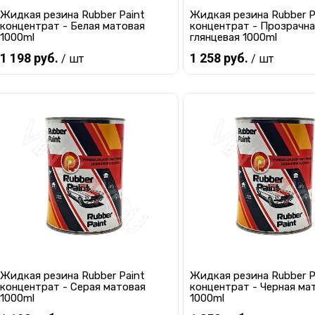
Жидкая резина Rubber Paint
Жидкая резина Rubber P
концентрат - Белая матовая
концентрат - Прозрачна
1000ml
глянцевая 1000ml
1 198 руб.
1 258 руб.
/ шт
/ шт
Предзаказ
Предзаказ
Купить в 1 клик
К сравнению
Купить в 1 клик
К с
В избранное
Под заказ
В избранное
Под
Жидкая резина Rubber Paint
Жидкая резина Rubber P
концентрат - Серая матовая
концентрат - Черная ма
1000ml
1000ml