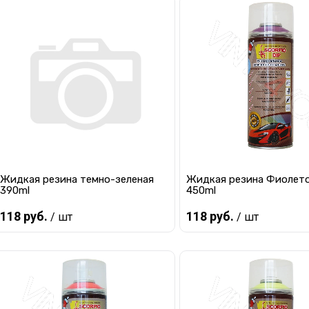
Предзаказ
Предзаказ
Купить в 1 клик
К сравнению
Купить в 1 клик
К с
В избранное
Под заказ
В избранное
Под
Жидкая резина темно-зеленая
Жидкая резина Фиолет
390ml
450ml
118 руб.
118 руб.
/ шт
/ шт
Предзаказ
Предзаказ
Купить в 1 клик
К сравнению
Купить в 1 клик
К с