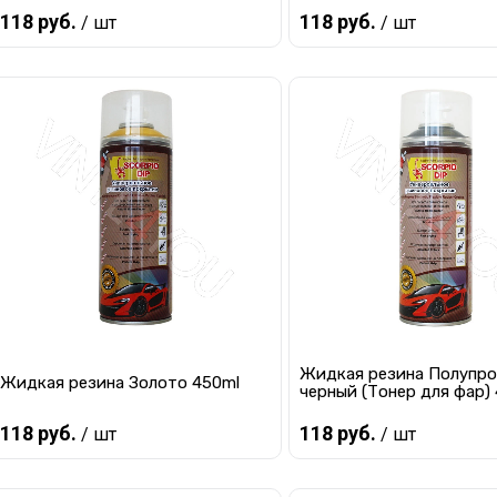
118 руб.
118 руб.
/ шт
/ шт
Предзаказ
Предзаказ
Купить в 1 клик
К сравнению
Купить в 1 клик
К с
В избранное
Под заказ
В избранное
Под
Жидкая резина Полупр
Жидкая резина Золото 450ml
черный (Тонер для фар)
118 руб.
118 руб.
/ шт
/ шт