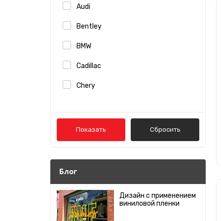
Audi
Красный
Bentley
BMW
Коричневый
Cadillac
Зеленый
Chery
Chevrolet
Синий
Chrysler
Показать
Сбросить
Голубой
Citroen
Daewoo
Розовый
Блог
Datsun
Фиолетовый
Дизайн с применением
виниловой пленки
Dodge