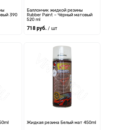
ны
Баллончик жидкой резины
овый 390
Rubber Paint – Чёрный матовый
520 ml
718 руб.
/ шт
Предзаказ
равнению
Купить в 1 клик
К сравнению
 заказ
В избранное
Под заказ
50ml
Жидкая резина Белый мат 450ml