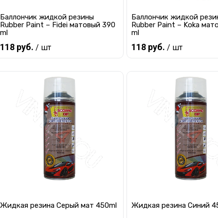
Баллончик жидкой резины
Баллончик жидкой рези
Rubber Paint – Fidei матовый 390
Rubber Paint – Koka мат
ml
ml
118 руб.
118 руб.
/ шт
/ шт
Предзаказ
Предзаказ
Купить в 1 клик
К сравнению
Купить в 1 клик
К с
В избранное
Под заказ
В избранное
Под
Жидкая резина Cерый мат 450ml
Жидкая резина Cиний 4