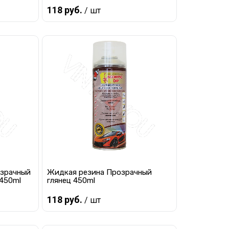
118 руб.
/ шт
Предзаказ
равнению
Купить в 1 клик
К сравнению
 заказ
В избранное
Под заказ
озрачный
Жидкая резина Прозрачный
 450ml
глянец 450ml
118 руб.
/ шт