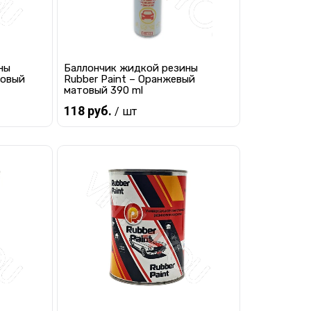
ны
Баллончик жидкой резины
товый
Rubber Paint – Оранжевый
матовый 390 ml
118 руб.
/ шт
Предзаказ
равнению
Купить в 1 клик
К сравнению
 заказ
В избранное
Под заказ