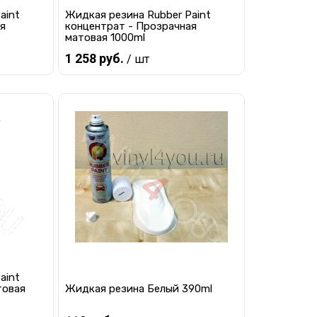
aint
Жидкая резина Rubber Paint
я
концентрат - Прозрачная
матовая 1000ml
1 258 руб.
/ шт
Предзаказ
равнению
Купить в 1 клик
К сравнению
 заказ
В избранное
Под заказ
aint
товая
Жидкая резина Белый 390ml