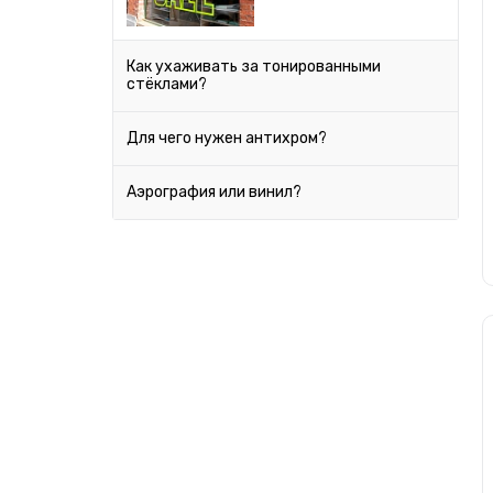
Золото
Ferrari
Fiat
Бирюзовый
Как ухаживать за тонированными
стёклами?
Ford
Лазурный
Geely
Для чего нужен антихром?
Honda
Лайм
Аэрография или винил?
Hummer
Небесно-голубой
Hyundai
Infiniti
Салатовый
Jaguar
Прозрачный
Jeep
Kia
Lamborghini