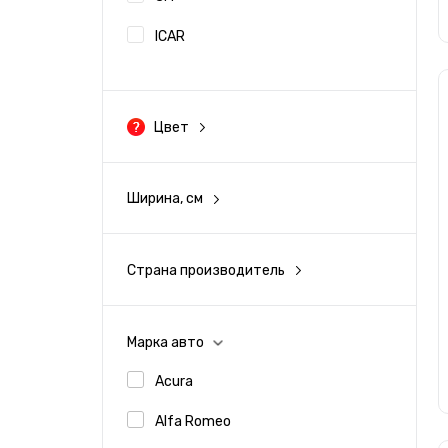
ICAR
OLFA
Scorpio Premium / FiveStar
Цвет
Черный
Tajima
VINYL4YOU
Ширина, см
Серый
2.2
ТД Синтез
30
Белый
Страна производитель
Россия
9
Бежевый
США
Марка авто
Япония
Acura
Желтый
Alfa Romeo
Оранжевый