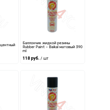
 заказ
В избранное
Под заказ
Баллончик жидкой резины
сцентный
Rubber Paint – Baikal матовый 390
ml
118 руб.
/ шт
Предзаказ
равнению
Купить в 1 клик
К сравнению
 заказ
В избранное
Под заказ