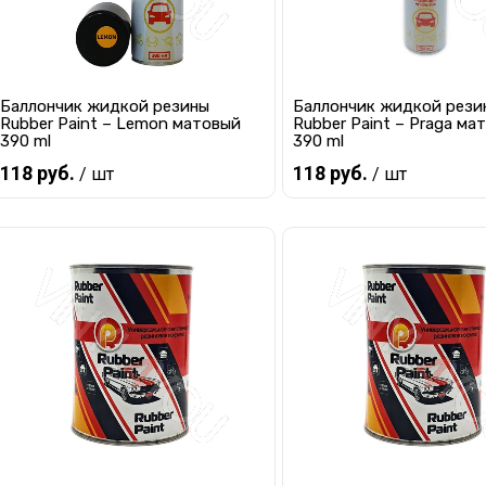
Баллончик жидкой резины
Баллончик жидкой рези
Rubber Paint – Lemon матовый
Rubber Paint – Praga ма
390 ml
390 ml
118 руб.
118 руб.
/ шт
/ шт
Предзаказ
Предзаказ
Купить в 1 клик
К сравнению
Купить в 1 клик
К с
В избранное
Под заказ
В избранное
Под