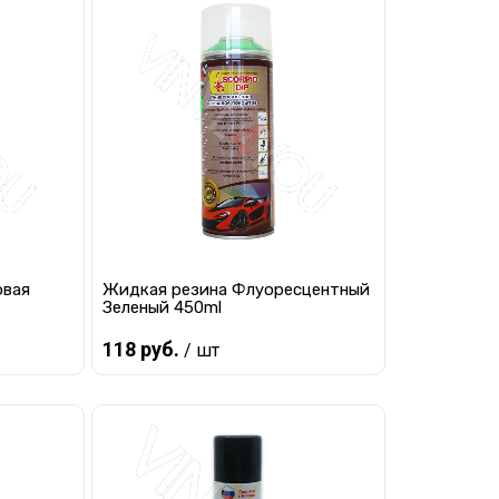
Предзаказ
равнению
Купить в 1 клик
К сравнению
 заказ
В избранное
Под заказ
овая
Жидкая резина Флуоресцентный
Зеленый 450ml
118 руб.
/ шт
Предзаказ
равнению
Купить в 1 клик
К сравнению